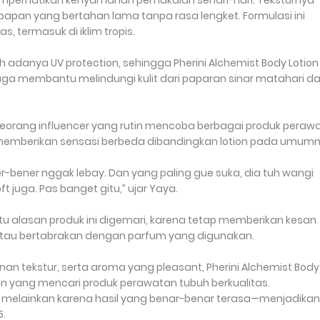
 memperhatikan kenyamanan pemakaian sehari-hari. Teksturnya
pan yang bertahan lama tanpa rasa lengket. Formulasi ini
, termasuk di iklim tropis.
 adanya UV protection, sehingga Pherini Alchemist Body Lotion
juga membantu melindungi kulit dari paparan sinar matahari d
, seorang influencer yang rutin mencoba berbagai produk peraw
on memberikan sensasi berbeda dibandingkan lotion pada umumn
bener nggak lebay. Dan yang paling gue suka, dia tuh wangi
 juga. Pas banget gitu,” ujar Yaya.
u alasan produk ini digemari, karena tetap memberikan kesan
tau bertabrakan dengan parfum yang digunakan.
n tekstur, serta aroma yang pleasant, Pherini Alchemist Body
men yang mencari produk perawatan tubuh berkualitas.
en, melainkan karena hasil yang benar-benar terasa—menjadika
5.