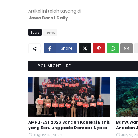
Artikel ini telah tayang di
Jawa Barat Daily
Tags
news
Share
YOU MIGHT LIKE
AMPLIFEST 2026 Bangun Koneksi Bisnis
Banyuwang
yang Berujung pada Dampak Nyata
Andalan 
August 03, 2026
July 21, 2