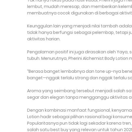
Tak hanya fokus pada hasil visual, Pherini juga
lembut, mudah meresap, dan memberikan kelemba
membuatnya cocok digunakan di berbagai aktivitas
Keunggulan lain yang menjadi nilai tambah adalah
tidak hanya berfungsi sebagai pelembap, tetapi 
aktivitas harian.
Pengalaman positif ini juga dirasakan oleh Yaya
tubuh. Menurutnya, Pherini Alchemist Body Loti
“Berasa banget lembabnya dan tone up-nya bener-
banget—nggak terlalu strong dan nggak terlalu soft
Aroma yang seimbang tersebut menjadi salah sat
segar dan elegan tanpa mengganggu aktivitas a
Dengan kombinasi manfaat fungsional, kenyamana
Lotion hadir sebagai pilihan rasional bagi konsu
Popularitasnya pun tidak lagi sekadar karena tr
salah satu best buy yang relevan untuk tahun 202