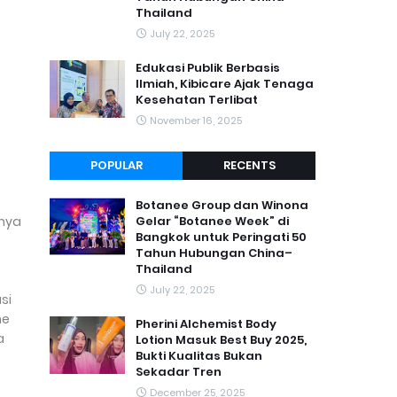
Thailand
July 22, 2025
Edukasi Publik Berbasis
Ilmiah, Kibicare Ajak Tenaga
Kesehatan Terlibat
November 16, 2025
POPULAR
RECENTS
Botanee Group dan Winona
anya
Gelar “Botanee Week” di
Bangkok untuk Peringati 50
Tahun Hubungan China–
Thailand
July 22, 2025
si
ne
Pherini Alchemist Body
a
Lotion Masuk Best Buy 2025,
Bukti Kualitas Bukan
Sekadar Tren
December 25, 2025